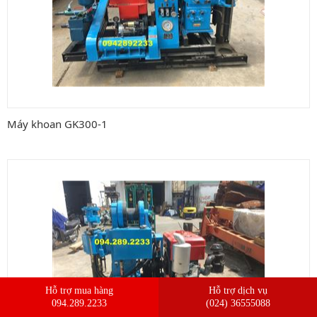
Vật tư máy khoan đập cáp
Vật tư khoan đập hơi
TIN TỨC
LIÊN HỆ
Máy khoan GK300-1
Hỗ trợ mua hàng
Hỗ trợ dịch vụ
094.289.2233
(024) 36555088