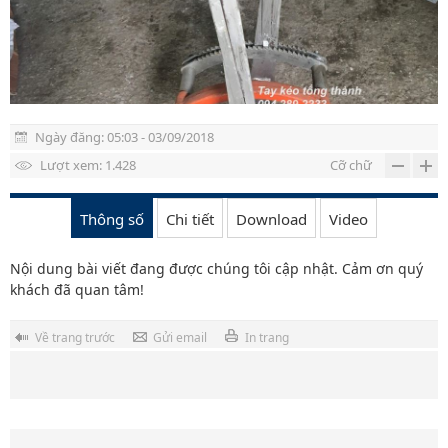
Vật tư máy khoan đập cáp
Vật tư khoan đập hơi
TIN TỨC
LIÊN HỆ
Ngày đăng: 05:03 - 03/09/2018
Lượt xem: 1.428
Cỡ chữ
Thông số
Chi tiết
Download
Video
Nội dung bài viết đang được chúng tôi cập nhật. Cảm ơn quý
khách đã quan tâm!
Về trang trước
Gửi email
In trang