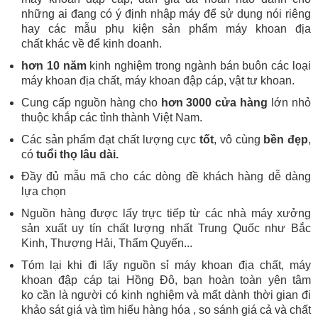
những ai đang có ý định nhập máy để sử dụng nói riêng
hay các mẫu phụ kiện sản phẩm máy khoan địa
chất khác về để kinh doanh.
hơn 10 năm
kinh nghiệm trong ngành bán buôn các loại
máy khoan địa chất, máy khoan đập cáp, vật tư khoan.
Cung cấp ngu
ồn hàng cho
hơn 3000
cửa hàng
lớn n
hỏ
thuộc khắp các tỉnh thành Việt Nam.
Các sản phẩm đạt chất lượng cực
tốt
, vô cùng
bền đẹp
,
có
tuổi thọ lâu dài.
Đầy đủ mẫu mã cho các dòng đề khách hàng dễ dàng
lựa chọn
Nguồn hàng được lấy trực tiếp từ các nhà máy xưởng
sản xuất uy tín chất lượng nhất Trung Quốc như Bắc
Kinh, Thượng Hải, Thẩm Quyến...
Tóm lại khi đi lấy nguồn sỉ máy khoan địa chất, máy
khoan đập cáp tại Hồng Đô, bạn hoàn toàn yên tâm
ko cần là người có kinh nghiệm và mất dành thời gian đi
khảo sát giá và tìm hiểu hàng hóa , so sánh giá cả và chất