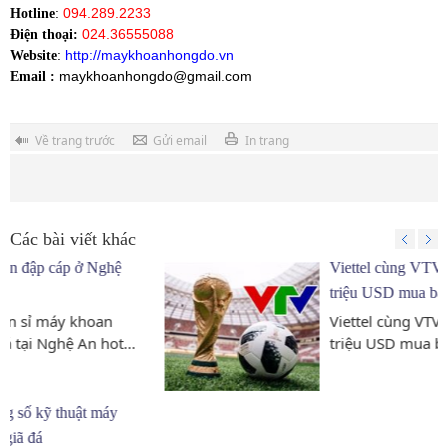
:
094.289.2233
Hotline
024.36555088
Điện thoại:
:
http://maykhoanhongdo.vn
Website
maykhoanhongdo@gmail.com
Email :
Về trang trước
Gửi email
In trang
Các bài viết khác
Viettel cùng VTV, Vingroup chi 14-15
triệu USD mua bản quyền World Cup
Viettel cùng VTV, Vingroup chi 14-15
triệu USD mua bản quyền World...