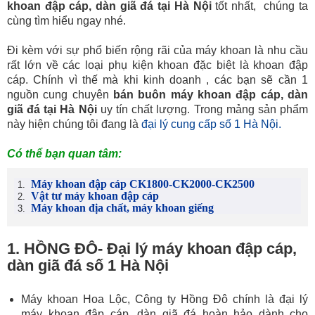
Vật tư máy khoan đập cáp
khoan đập cáp, dàn giã đá tại Hà Nội
tốt nhất, chúng ta
cùng tìm hiểu ngay nhé.
Vật tư khoan đập hơi
Đi kèm với sự phổ biến rộng rãi của máy khoan là nhu cầu
rất lớn về các loại phụ kiện khoan đặc biệt là khoan đập
cáp. Chính vì thế mà khi kinh doanh , các bạn sẽ cần 1
nguồn cung chuyên
bán buôn máy khoan đập cáp, dàn
giã đá tại Hà Nội
uy tín chất lượng. Trong mảng sản phẩm
này hiện chúng tôi đang là
đại lý cung cấp số 1 Hà Nội.
Có thể bạn quan tâm:
Máy khoan đập cáp CK1800-CK2000-CK2500
Vật tư máy khoan đập cáp
Máy khoan địa chất, máy khoan giếng
1. HỒNG ĐÔ- Đại lý máy khoan đập cáp,
dàn giã đá số 1 Hà Nội
Máy khoan Hoa Lộc, Công ty Hồng Đô chính là đại lý
máy khoan đập cáp, dàn giã đá hoàn hảo dành cho