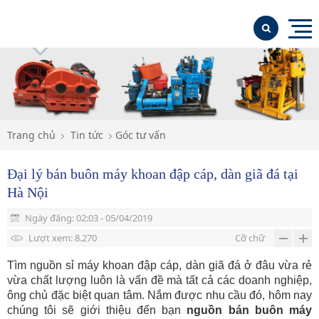
TRANG CHỦ
GIỚI THIỆU
SẢN PHẨM NỔI BẬT
Trang chủ
Tin tức
Góc tư vấn
SẢN PHẨM
Đại lý bán buôn máy khoan đập cáp, dàn giã đá tại
Máy khoan địa chất máy khoan giếng
TIN TỨC
Hà Nội
Máy khoan đập cáp
LIÊN HỆ
Máy khoan GK300; GK250
Ngày đăng: 02:03 - 05/04/2019
Máy khoan giếng KAISHAN
Máy khoan XY-1
Máy khoan đâp cáp CK 1500-CK2000-CK1800
Lượt xem: 8.270
Cỡ chữ
Máy nén khí KAISHAN
May Khoan XY-1A-4
Búa khoan
Tìm nguồn sỉ máy khoan đập cáp, dàn giã đá ở đâu vừa rẻ
vừa chất lượng luôn là vấn đề mà tất cả các doanh nghiệp,
Vật tư khoan, phụ tùng máy khoan địa chất
Máy khoan XY-44A, máy khoan khác
Tháp khoan
ông chủ đặc biệt quan tâm. Nắm được nhu cầu đó, hôm nay
chúng tôi sẽ giới thiệu đến bạn
nguồn bán buôn máy