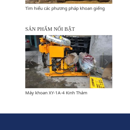
g pháp khoan giếng
Đại lý bán máy khoan đập cáp giá rẻ, chất
lượng, uy tín nhất
SẢN PHẨM NỔI BẬT
Kinh Thám
Máy Khoan XY-1 Kinh Thám