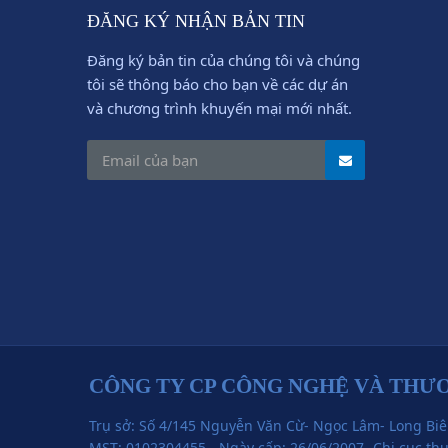
ĐĂNG KÝ NHẬN BẢN TIN
Đăng ký bản tin của chúng tôi và chúng
tôi sẽ thông báo cho bạn về các dự án
và chương trình khuyến mại mới nhất.
CÔNG TY CP CÔNG NGHỆ VÀ THƯ
Trụ sở: Số 4/145 Nguyễn Văn Cừ- Ngọc Lâm- Long Biê
MST: 0102304455 - Ngày cấp: 26/06/2007 -Chi cục th