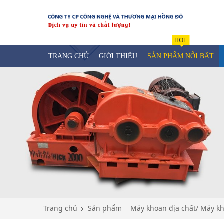
HOT
TRANG CHỦ
GIỚI THIỆU
SẢN PHẨM NỔI BẬT
Trang chủ
Sản phẩm
Máy khoan địa chất/ Máy k