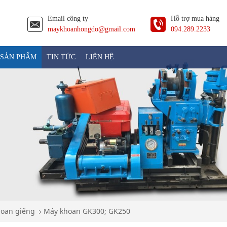
Email công ty
Hỗ trợ mua hàng
maykhoanhongdo@gmail.com
094.289.2233
SẢN PHẨM
TIN TỨC
LIÊN HỆ
hoan giếng
Máy khoan GK300; GK250