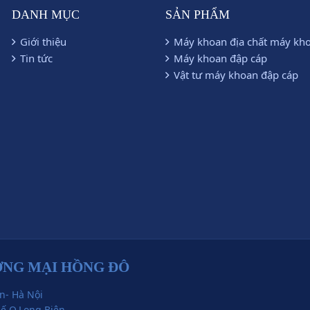
DANH MỤC
SẢN PHẨM
Giới thiệu
Máy khoan địa chất máy kh
Tin tức
Máy khoan đập cáp
Vật tư máy khoan đập cáp
ƠNG MẠI HỒNG ĐÔ
n- Hà Nội
uế Q.Long Biên