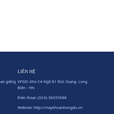
CK2000 -
Máy khoan XY-1A-4 Kinh Thám
LIÊN HỆ
oan giếng
VPGD: Kho C4-Ngõ 81 Đức Giang- Long
Biên - HN
Điện thoại: (024)-36555088
Website: http://maykhoanhongdo.vn