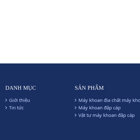
an GK300-1
Máy khoan đập cáp CK1800 - 
CK2500
DANH MỤC
SẢN PHẨM
Giới thiệu
Máy khoan địa chất máy kh
Tin tức
Máy khoan đập cáp
Vật tư máy khoan đập cáp