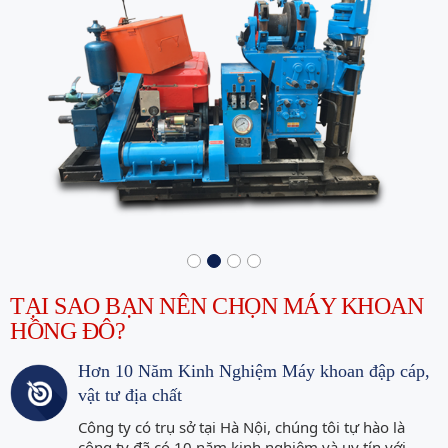
TẠI SAO BẠN NÊN CHỌN MÁY KHOAN
HỒNG ĐÔ?
Hơn 10 Năm Kinh Nghiệm Máy khoan đập cáp,
vật tư địa chất
Công ty có trụ sở tại Hà Nội, chúng tôi tự hào là
công ty đã có 10 năm kinh nghiệm và uy tín với