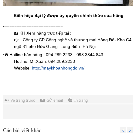
Biển hiệu đại lý được ủy quyền chính thức của hãng
•
========================
🏡 KH Xem hàng trực tiếp tại :
👉 : Công ty CP Công nghệ và thương mại Hồng Đô- Kho C4
ngõ 81 phố Đức Giang- Long Biên- Hà Nội
•
☎️ Hotline bán hàng : 094.289.2233 - 098.3344.843
Hotline: Mr.Xuân: 094.289.2233
Website:
http://maykhoanhongdo.vn/
Về trang trước
Gửi email
In trang
Các bài viết khác