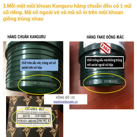
3.Mỗi
một
mũi
khoan
Kanguru
hàng
chuẩn
đều
có
1
mã
số
riêng
.
Mã
số
ngoài
vỏ
và
mã
số
in
trên
mũi
khoan
giống
trùng
nhau