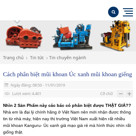
TRANG CHỦ
GIỚI THIỆU
SẢN PHẨM NỔI BẬT
Trang chủ
Tin tức
Tin chuyên ngành
SẢN PHẨM
Cách phân biệt mũi khoan Úc xanh mũi khoan giếng
Máy khoan địa chất máy khoan giếng
TIN TỨC
Ngày đăng: 08:50 - 11/01/2019
Máy khoan đập cáp
LIÊN HỆ
Máy khoan GK300; GK250
Lượt xem: 4.401
Cỡ chữ
Máy khoan giếng KAISHAN
Máy khoan XY-1
Máy khoan đâp cáp CK 1500-CK2000-CK1800
Nhìn 2 Sản
Phẩm
này
các
bác
có
phân
biệt
được
THẬT GIẢ??
Nhà
em
là
đại
lý
chính
hãng
ở
Việt
Nam
nên
mới
nhận
được
thông
Máy nén khí KAISHAN
May Khoan XY-1A-4
Búa khoan
tin
từ
nhà
máy,
hiện
nay
thị
trường Việt Nam
xuất
hiện
rất
nhiều
Vật tư khoan, phụ tùng máy khoan địa chất
Máy khoan XY-44A, máy khoan khác
Tháp khoan
mũi
khoan Kanguru-
Úc
xanh
giả
mạo
giá
rẻ
mà
hình
thức
nhìn
rất
giống
thật
.