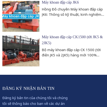
Máy khoan đập cáp JK6
Hồng Đô chuyên Máy khoan đập cáp
JK6: Thông số kỹ thuật, kinh nghiệm...
Máy khoan đập cáp CK1500 (tời JK5 &
2JK5)
Bộ máy khoan đập cáp CK 1500 (tời
điện JK5 và 2JK5) hàng mới 100%...
ĐĂNG KÝ NHẬN BẢN TIN
Đăng ký bản tin của chúng tôi và chúng
tôi sẽ thông báo cho bạn về các dự án