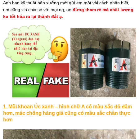
Vật tư máy khoan đập cáp
Anh
bạn
kỹ
thuật
bên
xưởng
mới
gửi
em
một
vài
cách
nhận
biết
,
em
cũng
xin
chia
sẻ
với
mọi
ng
,
ae
đừng
tham
rẻ
mà
chất
lượng
Vật tư khoan đập hơi
ko
tốt
hóa
ra
lại
thành
đắt ạ.
1. Mũi
khoan
Úc
xanh
–
hình
chữ
A
có
màu
sắc
đỏ
đậm
hơn
,
mác
chống
hàng
giả
cũng
có
màu
sắc
chân
thực
hơn