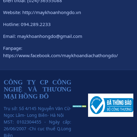
Điện thoại: (024)-36555088
Website: http://maykhoanhongdo.vn
Hotline: 094.289.2233
Email: maykhoanhongdo@gmail.com
Fanpage:
https://www.facebook.com/maykhoandiachathongdo/
CÔNG TY CP CÔNG
NGHỆ VÀ THƯƠNG
MẠI HỒNG ĐÔ
Trụ sở: Số 4/145 Nguyễn Văn Cừ-
Ngọc Lâm- Long Biên- Hà Nội
MST: 0102304455 - Ngày cấp:
26/06/2007 -Chi cục thuế Q.Long
Biên