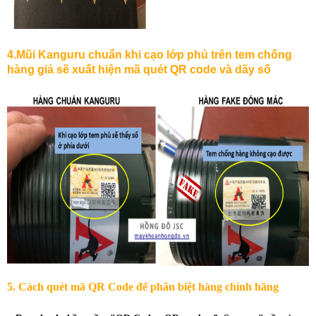
4.Mũi
Kanguru
chuẩn
khi
cạo
lớp
phủ
trên
tem
chống
hàng
giả
sẽ
xuất
hiện
mã
quét
QR code
và
dãy
số
5. Cách quét mã QR Code để phân biệt hàng chính hãng