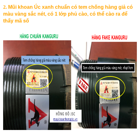
2.
Mũi
khoan
Úc
xanh
chuẩn
có
tem
chống
hàng
giả
có
màu
vàng
sắc
nét
,
có
1
lớp
phủ
cào
,
có
thể
c
ào
ra
để
thấy
mã
số