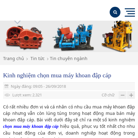
TRANG CHỦ
GIỚI THIỆU
SẢN PHẨM NỔI BẬT
Trang chủ
Tin tức
Tin chuyên ngành
SẢN PHẨM
Kinh nghiệm chọn mua máy khoan đập cáp
Máy khoan địa chất máy khoan giếng
TIN TỨC
Ngày đăng: 09:05 - 26/09/2018
Máy khoan đập cáp
LIÊN HỆ
Máy khoan GK300; GK250
Lượt xem: 2.321
Cỡ chữ
Máy khoan giếng KAISHAN
Máy khoan XY-1
Máy khoan đâp cáp CK 1500-CK2000-CK1800
Có rất nhiều đơn vị và cá nhân có nhu cầu mua máy khoan đập
cáp nhưng vẫn còn lúng túng trong hoạt động mua bán máy
Máy nén khí KAISHAN
May Khoan XY-1A-4
Búa khoan
khoan đập cáp. Bài viết dưới đây sẽ chỉ ra một số kinh nghiệm
hiệu quả, phục vụ tốt nhất cho nhu
chọn mua máy khoan đập cáp
Vật tư khoan, phụ tùng máy khoan địa chất
Máy khoan XY-44A, máy khoan khác
Tháp khoan
cầu hoạt động của đơn vị, doanh nghiệp hoạt động trong