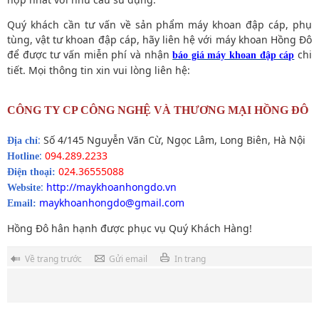
Quý khách cần tư vấn về sản phẩm máy khoan đập cáp, phụ
tùng, vật tư khoan đập cáp, hãy liên hệ với máy khoan Hồng Đô
để được tư vấn miễn phí và nhận
chi
báo giá máy khoan đập cáp
tiết. Mọi thông tin xin vui lòng liên hệ:
CÔNG TY CP CÔNG NGHỆ VÀ THƯƠNG MẠI HỒNG ĐÔ
:
Số 4/145 Nguyễn Văn Cừ, Ngọc Lâm, Long Biên, Hà Nội
Địa chỉ
:
094.289.2233
Hotline
024.36555088
Điện thoại:
:
http://maykhoanhongdo.vn
Website
maykhoanhongdo@gmail.com
Email:
Hồng Đô hân hạnh được phục vụ Quý Khách Hàng!
Về trang trước
Gửi email
In trang