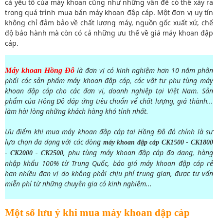
cả yếu tố của máy khoan cũng như những vấn đề có thể xảy ra
trong quá trình mua bán máy khoan đập cáp. Một đơn vị uy tín
không chỉ đảm bảo về chất lượng máy, nguồn gốc xuất xứ, chế
độ bảo hành mà còn có cả những ưu thế về giá máy khoan đập
cáp.
là đơn vị có kinh nghiệm hơn 10 năm phân
Máy khoan Hồng Đô
phối các sản phẩm máy khoan đập cáp, các vật tư phụ tùng máy
khoan đập cáp cho các đơn vị, doanh nghiệp tại Việt Nam. Sản
phẩm của Hồng Đô đáp ứng tiêu chuẩn vể chất lượng, giá thành...
làm hài lòng những khách hàng khó tính nhất.
Ưu điểm khi mua máy khoan đập cáp tại Hồng Đô đó chính là sự
lựa chọn đa dạng với các dòng
máy khoan đập cáp CK1500 - CK1800
, phụ tùng máy khoan đập cáp đa dạng, hàng
- CK2000 - CK2500
nhập khẩu 100% từ Trung Quốc, báo giá máy khoan đập cáp rẻ
hơn nhiều đơn vị do không phải chịu phí trung gian, được tư vấn
miễn phí từ những chuyên gia có kinh nghiệm...
Một số lưu ý khi mua máy khoan đập cáp