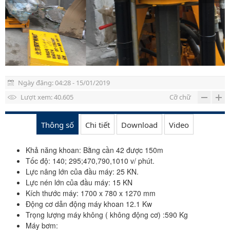
Vật tư máy khoan đập cáp
Vật tư khoan đập hơi
TIN TỨC
LIÊN HỆ
Ngày đăng: 04:28 - 15/01/2019
Lượt xem: 40.605
Cỡ chữ
Thông số
Chi tiết
Download
Video
Khả năng khoan: Bằng cần 42 được 150m
Tốc độ: 140; 295;470,790,1010 v/ phút.
Lực nâng lớn của đầu máy: 25 KN.
Lực nén lớn của đầu máy: 15 KN
Kích thước máy: 1700 x 780 x 1270 mm
Động cơ dẫn động máy khoan 12.1 Kw
Trọng lượng máy không ( không động cơ) :590 Kg
Máy bơm: