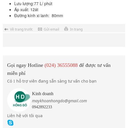
Lưu lượng:77 L/ phút
Áp xuất: 12át
Đường kính xi lanh: 80mm
Về trang trước
Gửi email
In trang
Gọi ngay Hotline
(024) 36555088
để được tư vấn
miễn phí
Có
hỗ trợ viên đang sẵn sàng tư vấn cho bạn
1
Kinh doanh
maykhoanhongdo@gmail.com
0942892233
Liên hệ với tôi qua