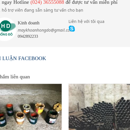
 ngay Hotline
(024) 36555088
để được tư vấn miễn phí
hỗ trợ viên đang sẵn sàng tư vấn cho bạn
1
Liên hệ với tôi qua
Kinh doanh
maykhoanhongdo@gmail.com
0942892233
an GK300-1
Máy khoan đập cáp CK1800 - 
CK2500
H LUẬN FACEBOOK
hẩm liên quan