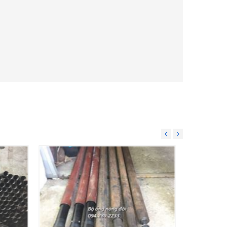
CK2000 -
Máy khoan XY-1A-4 Kinh Thám