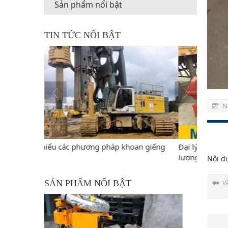
Sản phẩm nổi bật
TIN TỨC NỔI BẬT
N
oan giếng
Đại lý bán máy khoan đập cáp giá rẻ, chất
Tìm hiểu
lượng, uy tín nhất
Nội d
SẢN PHẨM NỔI BẬT
V