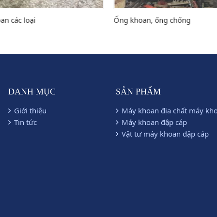
hoan, ống chống
Ống nòng đôi 76/54; 93/68; 
DANH MỤC
SẢN PHẨM
Giới thiệu
Máy khoan địa chất máy kh
Tin tức
Máy khoan đập cáp
Vật tư máy khoan đập cáp