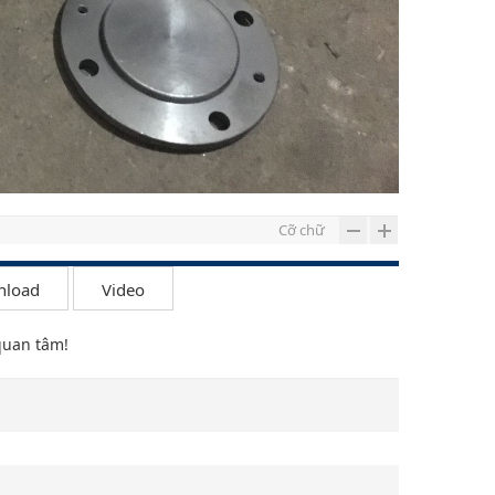
Cỡ chữ
nload
Video
quan tâm!