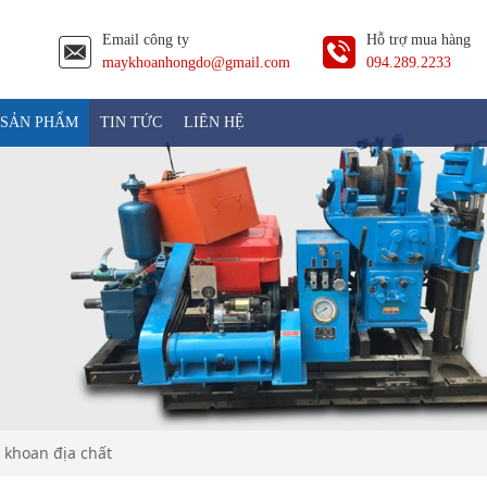
Email công ty
Hỗ trợ mua hàng
maykhoanhongdo@gmail.com
094.289.2233
SẢN PHẨM
TIN TỨC
LIÊN HỆ
 khoan địa chất