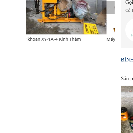
Gọi
Có
m
Máy Khoan XY-1 Kinh Thám
Máy kho
BÌN
Sản p