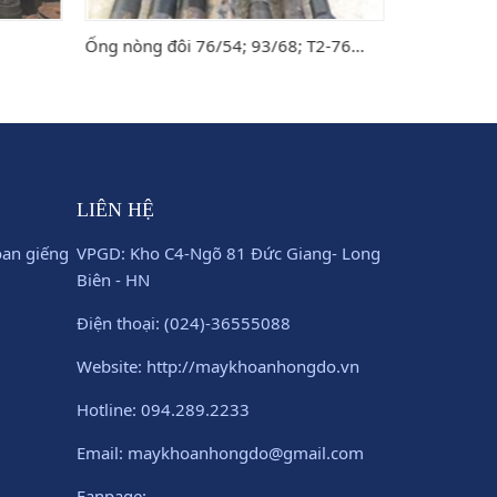
T2-76...
Khóa ống, khóa cần
Tay gạt 
LIÊN HỆ
oan giếng
VPGD: Kho C4-Ngõ 81 Đức Giang- Long
Biên - HN
Điện thoại: (024)-36555088
Website: http://maykhoanhongdo.vn
Hotline: 094.289.2233
Email: maykhoanhongdo@gmail.com
Fanpage: