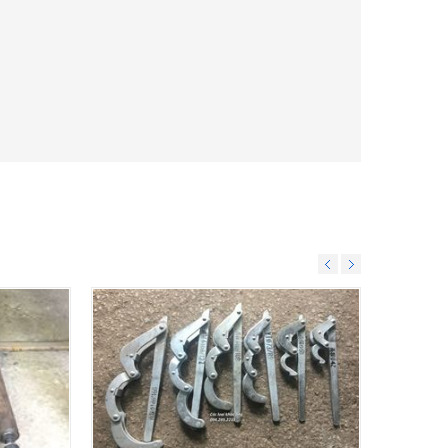
CK2000 -
Máy khoan XY-1A-4 Kinh Thám