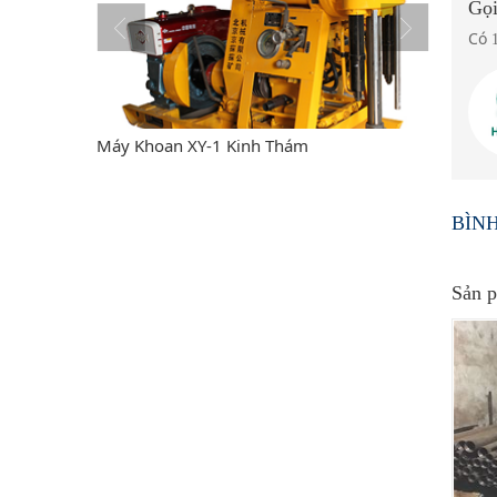
Gọi
Có
m
Máy Khoan XY-1 Kinh Thám
Máy kho
BÌN
Sản p