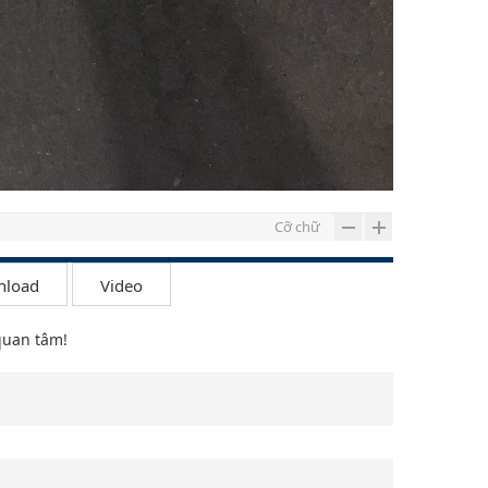
Cỡ chữ
nload
Video
quan tâm!