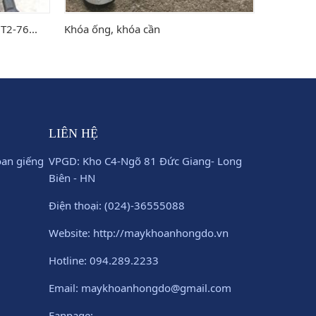
T2-76...
Khóa ống, khóa cần
Tay gạt 
LIÊN HỆ
oan giếng
VPGD: Kho C4-Ngõ 81 Đức Giang- Long
Biên - HN
Điện thoại: (024)-36555088
Website: http://maykhoanhongdo.vn
Hotline: 094.289.2233
Email: maykhoanhongdo@gmail.com
Fanpage: