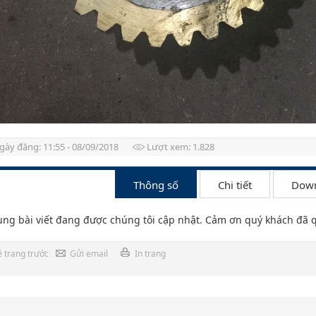
gày đăng: 11:55 - 08/09/2018
Lượt xem: 1.828
Thông số
Chi tiết
Dow
 các phương pháp khoan giếng
ung bài viết đang được chúng tôi cập nhật. Cảm ơn quý khách đã 
ề trang trước
Gửi email
In trang