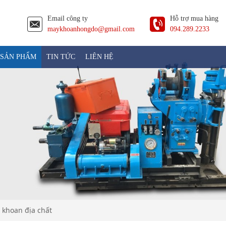
Email công ty
Hỗ trợ mua hàng
maykhoanhongdo@gmail.com
094.289.2233
SẢN PHẨM
TIN TỨC
LIÊN HỆ
 khoan địa chất