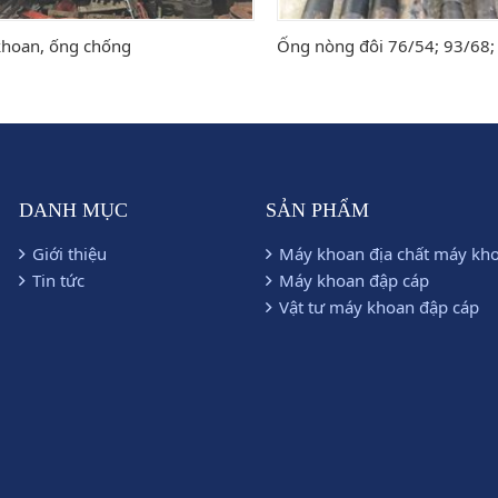
hoan, ống chống
Ống nòng đôi 76/54; 93/68; 
DANH MỤC
SẢN PHẨM
Giới thiệu
Máy khoan địa chất máy kh
Tin tức
Máy khoan đập cáp
Vật tư máy khoan đập cáp