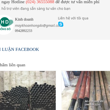
 ngay Hotline
(024) 36555088
để được tư vấn miễn phí
hỗ trợ viên đang sẵn sàng tư vấn cho bạn
1
Liên hệ với tôi qua
Kinh doanh
maykhoanhongdo@gmail.com
0942892233
an GK300-1
Máy khoan đập cáp CK1800 - 
CK2500
H LUẬN FACEBOOK
hẩm liên quan