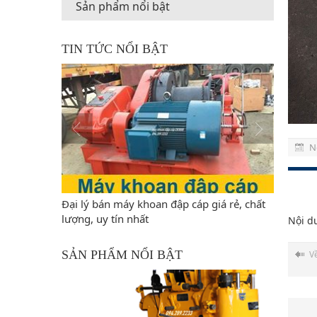
Sản phẩm nổi bật
TIN TỨC NỔI BẬT
N
oan giếng
Đại lý bán máy khoan đập cáp giá rẻ, chất
Tìm hiểu
lượng, uy tín nhất
Nội d
SẢN PHẨM NỔI BẬT
V