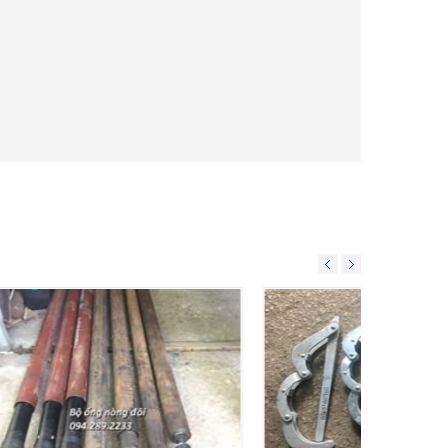
CK2000 -
Máy khoan XY-1A-4 Kinh Thám