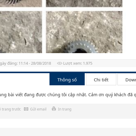
gày đăng: 11:14 - 28/08/2018
Lượt xem: 1.975
Thông số
Chi tiết
Dow
 các phương pháp khoan giếng
ung bài viết đang được chúng tôi cập nhật. Cảm ơn quý khách đã 
ề trang trước
Gửi email
In trang