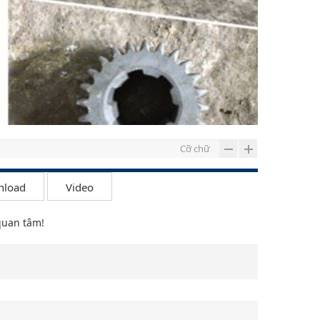
Cỡ chữ
nload
Video
quan tâm!