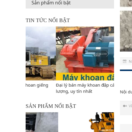
Sản phẩm nổi bật
TIN TỨC NỔI BẬT
N
oan giếng
Đại lý bán máy khoan đập cáp giá rẻ, chất
Tìm hiểu
lượng, uy tín nhất
Nội d
SẢN PHẨM NỔI BẬT
V