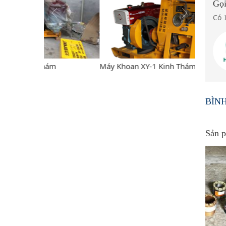
Gọi
Có
m
Máy Khoan XY-1 Kinh Thám
Máy kho
BÌN
Sản p