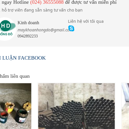
 ngay Hotline
(024) 36555088
để được tư vấn miễn phí
hỗ trợ viên đang sẵn sàng tư vấn cho bạn
1
Liên hệ với tôi qua
Kinh doanh
maykhoanhongdo@gmail.com
0942892233
an GK300-1
Máy khoan đập cáp CK1800 - 
CK2500
H LUẬN FACEBOOK
hẩm liên quan