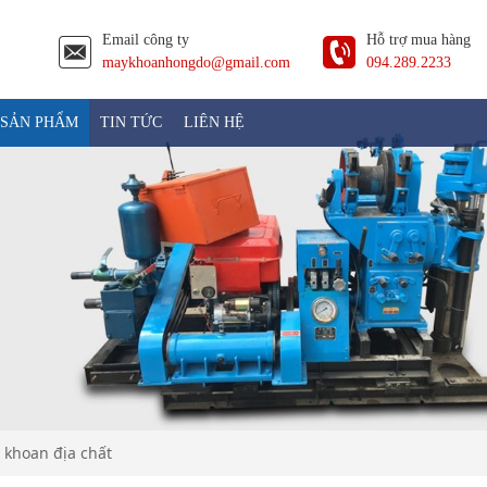
Email công ty
Hỗ trợ mua hàng
maykhoanhongdo@gmail.com
094.289.2233
SẢN PHẨM
TIN TỨC
LIÊN HỆ
 khoan địa chất