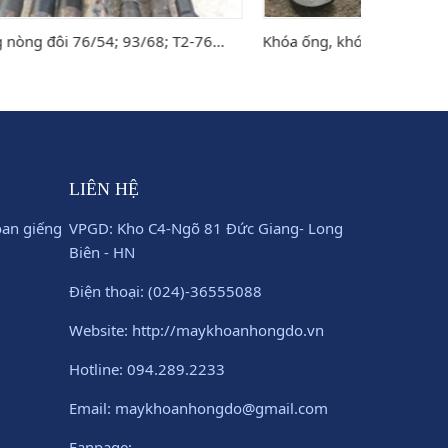
T2-76...
Khóa ống, khóa cần
Tay gạt 
LIÊN HỆ
oan giếng
VPGD: Kho C4-Ngõ 81 Đức Giang- Long
Biên - HN
Điện thoại: (024)-36555088
Website: http://maykhoanhongdo.vn
Hotline: 094.289.2233
Email: maykhoanhongdo@gmail.com
Fanpage: