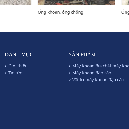
hoan, ống chống
Ống nòng đôi 76/54; 93/68; 
DANH MỤC
SẢN PHẨM
Giới thiệu
Máy khoan địa chất máy kh
Tin tức
Máy khoan đập cáp
Vật tư máy khoan đập cáp